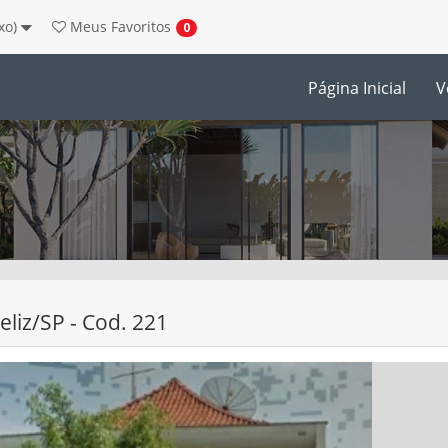
ixo)
Meus
Favoritos
0
Página Inicial
V
Feliz/SP - Cod. 221