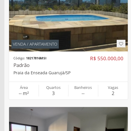
VENDA / APARTAMENTO
R$ 550.000,00
Código:
18217816MSI
Padrão
Praia da Enseada Guarujá/SP
Área
Quartos
Banheiros
Vagas
-- m²
3
--
2