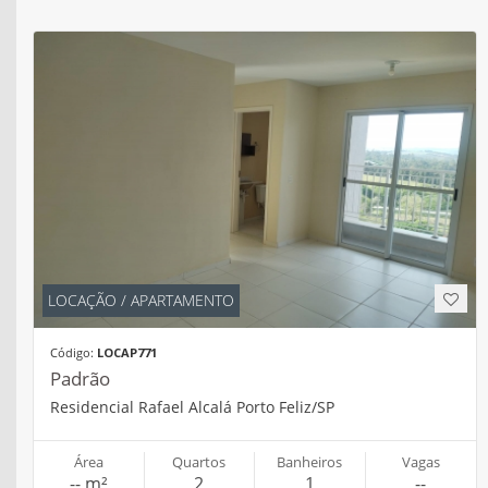
LOCAÇÃO / APARTAMENTO
Código:
LOCAP771
Padrão
Residencial Rafael Alcalá Porto Feliz/SP
Área
Quartos
Banheiros
Vagas
-- m²
2
1
--