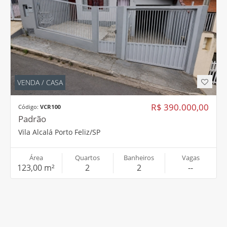
VENDA / CASA
R$ 390.000,00
Código:
VCR100
Padrão
Vila Alcalá Porto Feliz/SP
Área
Quartos
Banheiros
Vagas
123,00 m²
2
2
--