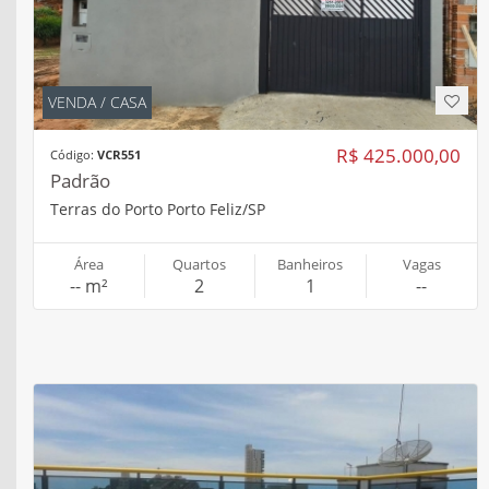
VENDA / CASA
R$ 425.000,00
Código:
VCR551
Padrão
Terras do Porto Porto Feliz/SP
Área
Quartos
Banheiros
Vagas
-- m²
2
1
--