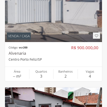
VENDA / CASA
R$ 900.000,00
Código:
vcr200
Alvenaria
Centro Porto Feliz/SP
Área
Quartos
Banheiros
Vagas
-- m²
3
2
4