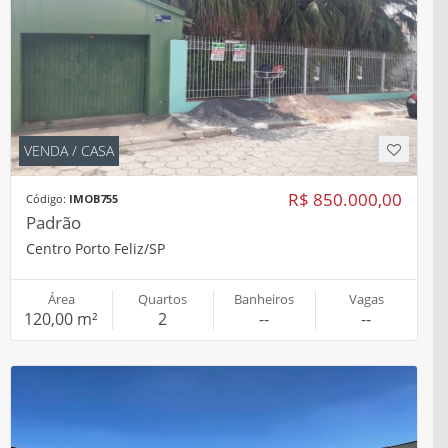
VENDA / CASA
R$ 850.000,00
Código:
IMOB755
Padrão
Centro Porto Feliz/SP
Área
Quartos
Banheiros
Vagas
120,00 m²
2
--
--