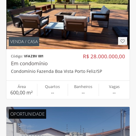
VENDA / CASA
R$ 28.000.000,00
Código:
VFAZBV 001
Em condomínio
Condomínio Fazenda Boa Vista Porto Feliz/SP
Área
Quartos
Banheiros
Vagas
600,00 m²
--
--
--
OPORTUNIDADE